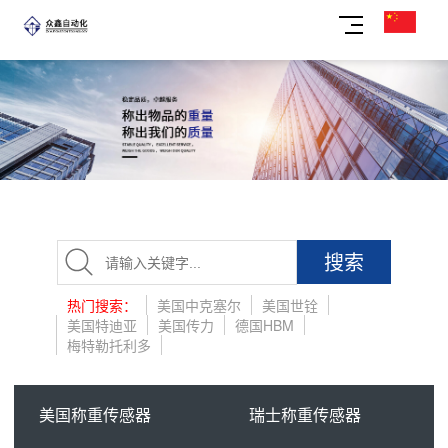
搜索
热门搜索：
美国中克塞尔
美国世铨
美国特迪亚
美国传力
德国HBM
梅特勒托利多
美国称重传感器
瑞士称重传感器