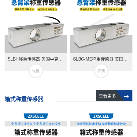
SLBH称重传感器 美国中克塞尔品牌 量程可选100kg至10T
SLBC-ME称重传感器 美国中克塞尔品牌 量程可选500kg至10T
详情
详情
→
查看更多
箱式称重传感器