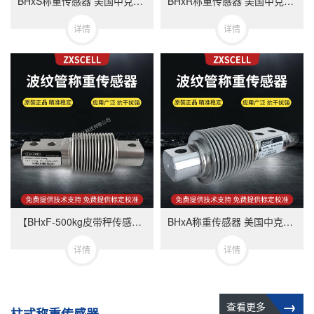
BHxS称重传感器 美国中克塞尔品牌 量程可选10kg至250kg
BHxR称重传感器 美国中克塞尔品牌 量程可选5kg至500kg
详情
详情
【BHxF-500kg皮带秤传感器】_中克塞尔传感器_美国ZXSCELL称重传感器
BHxA称重传感器 美国中克塞尔品牌 量程可选10kg至500kg
详情
详情
→
查看更多
柱式称重传感器