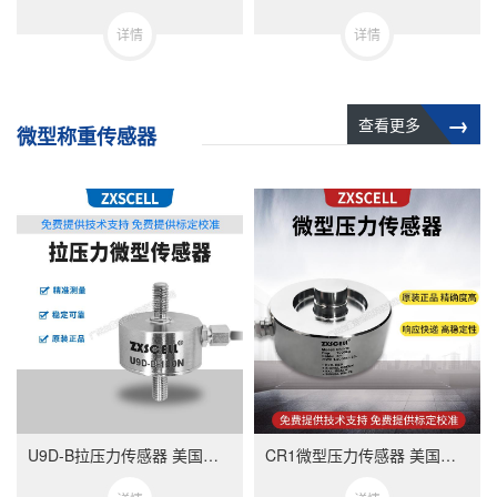
详情
详情
→
查看更多
微型称重传感器
U9D-B拉压力传感器 美国中克塞尔品牌 量程可选50N(5kg)至2KN(200kg)
CR1微型压力传感器 美国中克塞尔品牌 量程可选5KN至1000KN