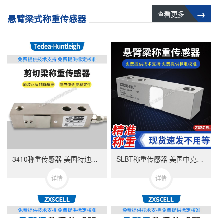
→
查看更多
悬臂梁式称重传感器
3410称重传感器 美国特迪亚品牌 量程可选100kg至2000kg
SLBT称重传感器 美国中克塞尔品牌 量程可选100kg至10T
详情
详情