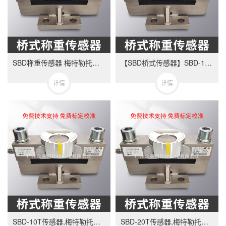
SBD称重传感器 梅特勒托利多品牌 量程可选10T至40T
【SBD桥式传感器】SBD-10T~SBD-50T_Mettler Toledo梅特勒托利多称重传感器
详情
详情
SBD-10T传感器,梅特勒托利多 SBD-10T称重传感器
SBD-20T传感器,梅特勒托利多 SBD-20T称重传感器