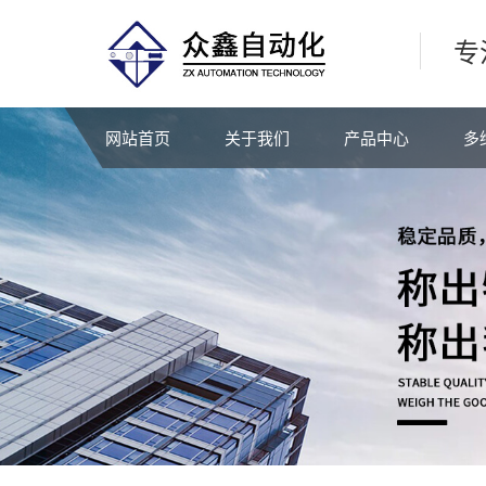
专
网站首页
关于我们
产品中心
多