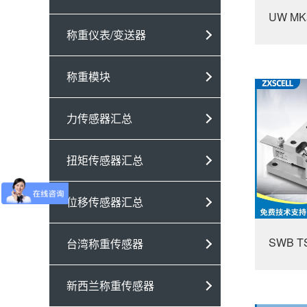
称重仪表/变送器
称重模块
力传感器汇总
扭矩传感器汇总
位移传感器汇总
台湾称重传感器
新西兰称重传感器