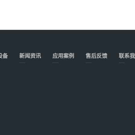
设备
新闻资讯
应用案例
售后反馈
联系我