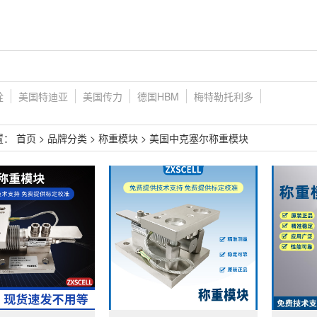
铨
美国特迪亚
美国传力
德国HBM
梅特勒托利多
置：
首页
>
品牌分类
>
称重模块
>
美国中克塞尔称重模块