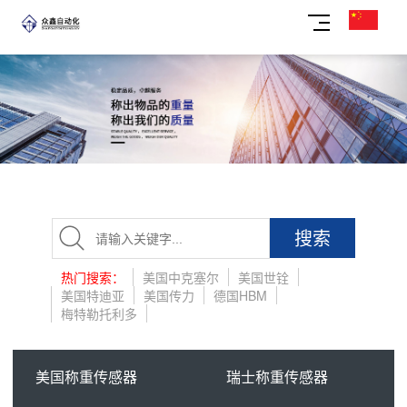
搜索
热门搜索：
美国中克塞尔
美国世铨
美国特迪亚
美国传力
德国HBM
梅特勒托利多
美国称重传感器
瑞士称重传感器