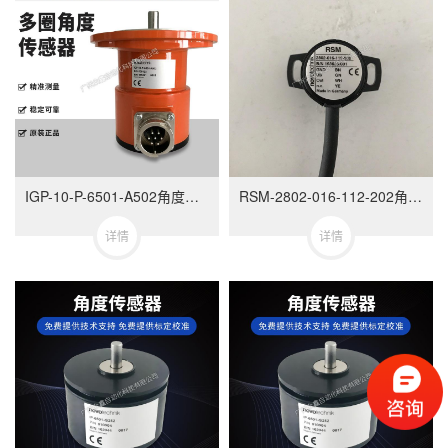
IGP-10-P-6501-A502角度传感器 德国novotechnik角度位移传感器
RSM-2802-016-112-202角度传感器 德国novotechnik
详情
详情