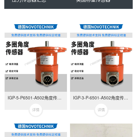
IGP-5-P6501-A502角度传感器 德国novotechnik角度位移传感器
IGP-3-P-6501-A502角度传感器 德国novotechnik角度位移传感器
详情
详情