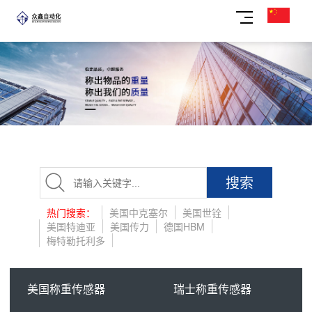
搜索
热门搜索：
美国中克塞尔
美国世铨
美国特迪亚
美国传力
德国HBM
梅特勒托利多
美国称重传感器
瑞士称重传感器