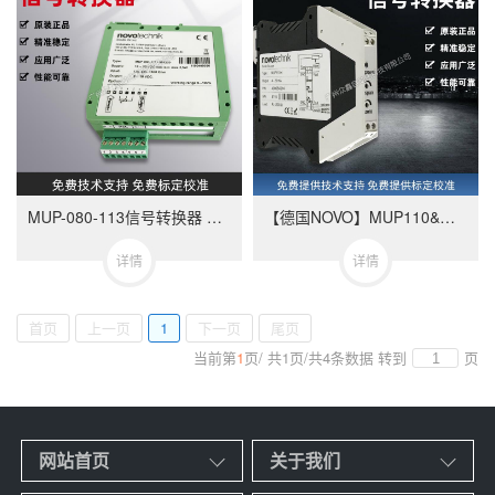
MUP-080-113信号转换器 德国NOVOTECHNIK品牌 与电位计产品相配合使用
【德国NOVO】MUP110&MUP160 Novotechnik信号转换器
详情
详情
首页
上一页
1
下一页
尾页
当前第
1
页
/
共
1
页
/
共
4
条数据
转到
页
网站首页
关于我们