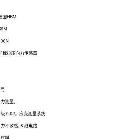
德国HBM
9M
00N
非标拉压向力传感器
型号
向力测量。
级 0.02，应变测量系统
力不敏感, 6 线电路
钢材料