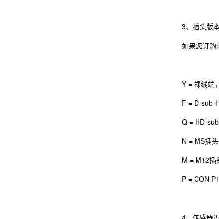
3、插头版
如果您订购
Y = 裸线
F = D-su
Q = HD-
N = MS
M = M12
P = CON
4、传感器