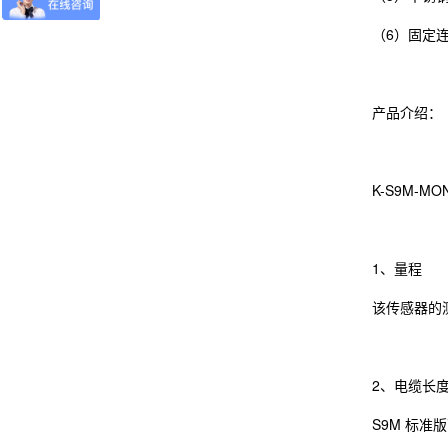
（6）固定
产品介绍：
K-S9M
1、量程
该传感器的测量
2、电缆长
S9M 标准