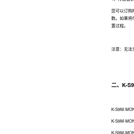
您可以订购
数。如果将传
置过程。
注意：无法为
二、K-
K-S9M-MO
K-S9M-MO
K-S9M-MO