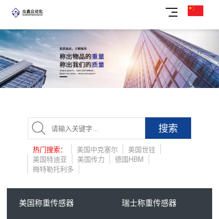
搜索
热门搜索：
美国中克塞尔
美国世铨
美国特迪亚
美国传力
德国HBM
梅特勒托利多
美国称重传感器
瑞士称重传感器