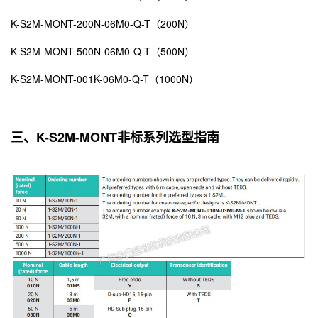
K-S2M-MONT-200N-06M0-Q-T（200N）
K-S2M-MONT-500N-06M0-Q-T（500N）
K-S2M-MONT-001K-06M0-Q-T（1000N）
三、K-S2M-MONT非标系列选型指南