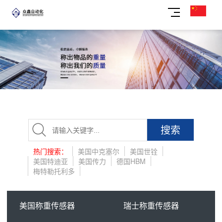
搜索
热门搜索：
美国中克塞尔
美国世铨
美国特迪亚
美国传力
德国HBM
梅特勒托利多
美国称重传感器
瑞士称重传感器