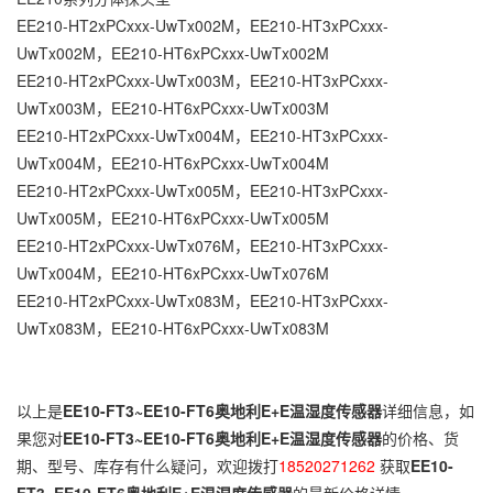
EE210-HT2xPCxxx-UwTx002M，EE210-HT3xPCxxx-
UwTx002M，EE210-HT6xPCxxx-UwTx002M
EE210-HT2xPCxxx-UwTx003M，EE210-HT3xPCxxx-
UwTx003M，EE210-HT6xPCxxx-UwTx003M
EE210-HT2xPCxxx-UwTx004M，EE210-HT3xPCxxx-
UwTx004M，EE210-HT6xPCxxx-UwTx004M
EE210-HT2xPCxxx-UwTx005M，EE210-HT3xPCxxx-
UwTx005M，EE210-HT6xPCxxx-UwTx005M
EE210-HT2xPCxxx-UwTx076M，EE210-HT3xPCxxx-
UwTx004M，EE210-HT6xPCxxx-UwTx076M
EE210-HT2xPCxxx-UwTx083M，EE210-HT3xPCxxx-
UwTx083M，EE210-HT6xPCxxx-UwTx083M
以上是
EE10-FT3~EE10-FT6奥地利E+E温湿度传感器
详细信息，如
果您对
EE10-FT3~EE10-FT6奥地利E+E温湿度传感器
的价格、货
期、型号、库存有什么疑问，欢迎拨打
18520271262
获取
EE10-