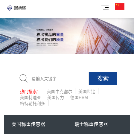
搜索
热门搜索：
美国中克塞尔
美国世铨
美国特迪亚
美国传力
德国HBM
梅特勒托利多
美国称重传感器
瑞士称重传感器