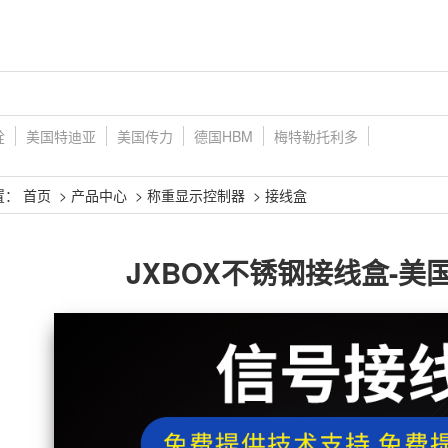
铨
美国特迪亚
美国传力
德国HBM
梅特勒托利多
置：
首页
>
产品中心
>
称重显示控制器
>
接线盒
JXBOX不锈钢接线盒-