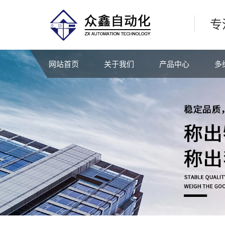
专
网站首页
关于我们
产品中心
多