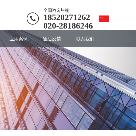
全国咨询热线：
18520271262
020-28186246
应用案例
售后反馈
联系我们