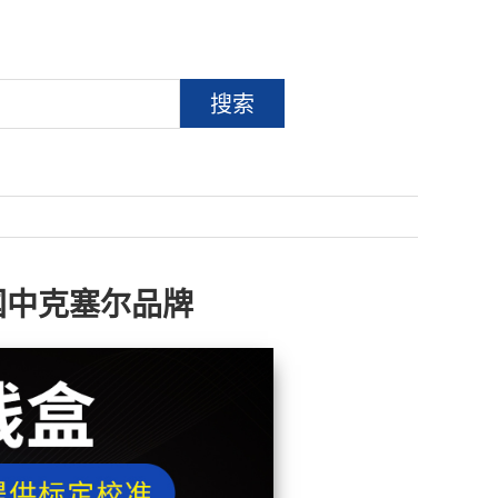
搜索
美国中克塞尔品牌