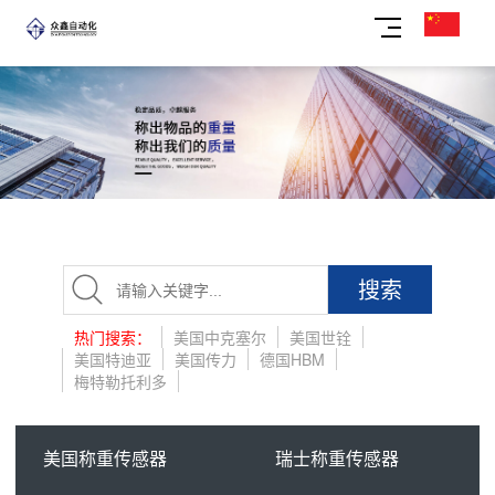
搜索
热门搜索：
美国中克塞尔
美国世铨
美国特迪亚
美国传力
德国HBM
梅特勒托利多
美国称重传感器
瑞士称重传感器