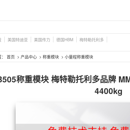
铨
美国特迪亚
美国传力
德国HBM
梅特勒托利多
置：
首页
>
产品中心
>
称重模块
>
小量程称重模块
B505称重模块 梅特勒托利多品牌 MM 
4400kg