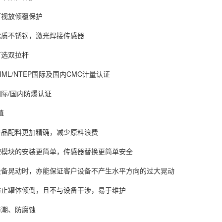
视放倾覆保护
质不锈钢，激光焊接传感器
选双拉杆
L/NTEP国际及国内CMC计量认证
/国内防爆认证
值
品配料更加精确，减少原料浪费
块的安装更简单，传感器替换更简单安全
晃动时，亦能保证客户设备不产生水平方向的过大晃动
罐体倾倒，且不与设备干涉，易于维护
潮、防腐蚀