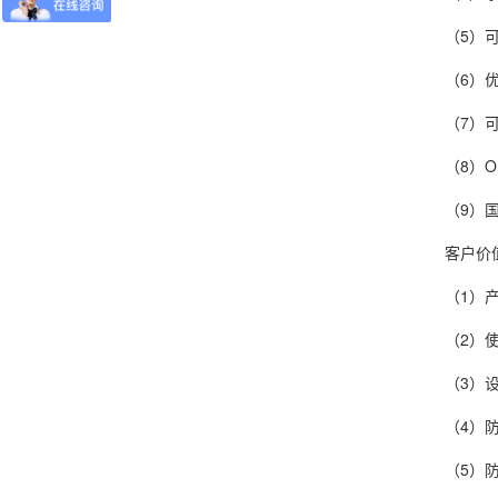
（5）可
（6）优
（7）可
（8）OIM
（9）国际
客户价
（1）产
（2）使模
（3）设备
（4）防止
（5）防