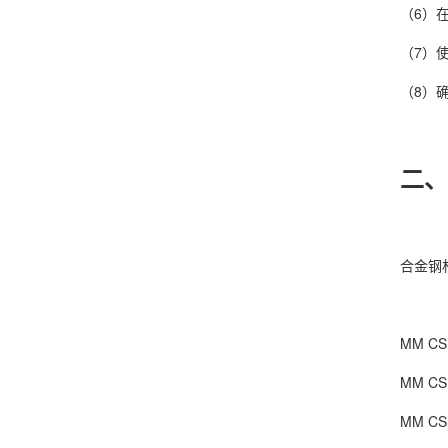
（6）在带
（7）使
（8）确
二、
合金钢材
MM CS 1
MM CS 2
MM CS 5