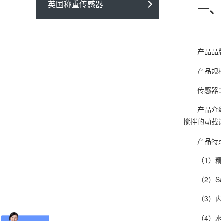
英国称重传感器
一、
产品品牌：梅特
产品规格：SW
传感器：使
产品介绍：
搅拌的动载设
产品特
（1）精确
（2）Saf
（3）内置
（4）水