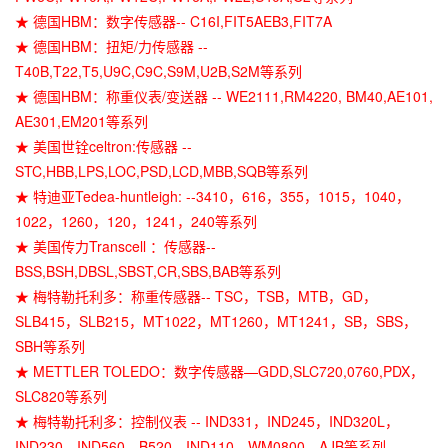
★ 德国HBM：数字传感器-- C16I,FIT5AEB3,FIT7A
★ 德国HBM：扭矩/力传感器 --
T40B,T22,T5,U9C,C9C,S9M,U2B,S2M等系列
★ 德国HBM：称重仪表/变送器 -- WE2111,RM4220, BM40,AE101,
AE301,EM201等系列
★ 美国世铨celtron:传感器 --
STC,HBB,LPS,LOC,PSD,LCD,MBB,SQB等系列
★ 特迪亚Tedea-huntleigh: --3410，616，355，1015，1040，
1022，1260，120，1241，240等系列
★ 美国传力Transcell ：传感器--
BSS,BSH,DBSL,SBST,CR,SBS,BAB等系列
★ 梅特勒托利多：称重传感器-- TSC，TSB，MTB，GD，
SLB415，SLB215，MT1022，MT1260，MT1241，SB，SBS，
SBH等系列
★ METTLER TOLEDO：数字传感器—GDD,SLC720,0760,PDX，
SLC820等系列
★ 梅特勒托利多：控制仪表 -- IND331，IND245，IND320L，
IND230，IND560，B520，IND110，WM0800，AJB等系列