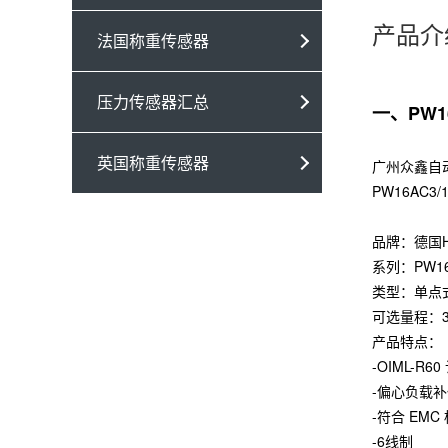
产品介
法国称重传感器
压力传感器汇总
一、PW1
英国称重传感器
广州众鑫自动
PW16AC
品牌：德国
系列：PW1
类型：单点
可选量程：30k
产品特点：
-OIML-R60
-偏心负载补偿
-符合 EMC
-6线制