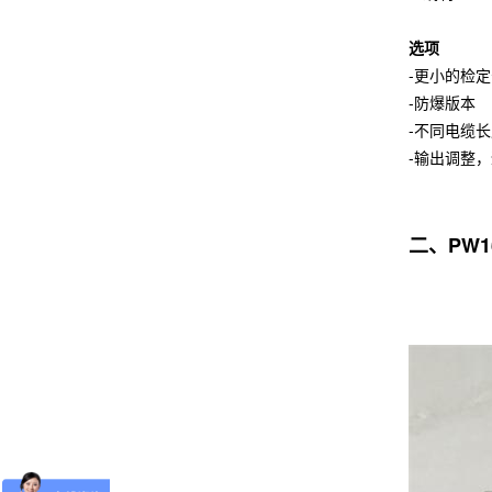
选项
-更小的检
-防爆版本
-不同电缆
-输出调整
二、PW