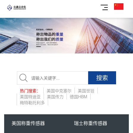
搜索
热门搜索：
美国中克塞尔
美国世铨
美国特迪亚
美国传力
德国HBM
梅特勒托利多
美国称重传感器
瑞士称重传感器