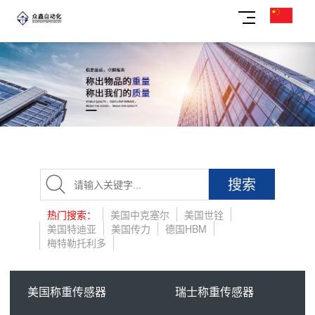
搜索
热门搜索：
美国中克塞尔
美国世铨
美国特迪亚
美国传力
德国HBM
梅特勒托利多
美国称重传感器
瑞士称重传感器