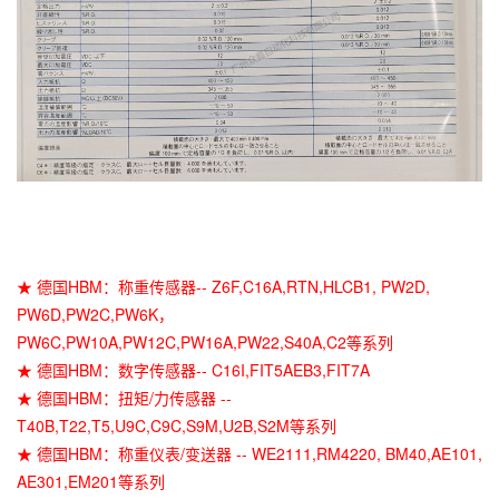
★ 德国HBM：称重传感器-- Z6F,C16A,RTN,HLCB1, PW2D,
PW6D,PW2C,PW6K，
PW6C,PW10A,PW12C,PW16A,PW22,S40A,C2等系列
★ 德国HBM：数字传感器-- C16I,FIT5AEB3,FIT7A
★ 德国HBM：扭矩/力传感器 --
T40B,T22,T5,U9C,C9C,S9M,U2B,S2M等系列
★ 德国HBM：称重仪表/变送器 -- WE2111,RM4220, BM40,AE101,
AE301,EM201等系列