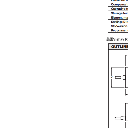
美国
Vishay R