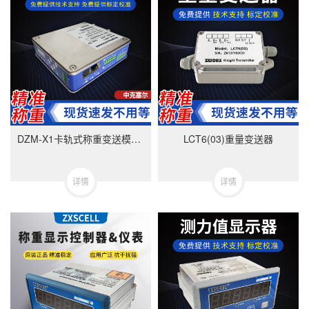
DZM-X1卡轨式称重变送模块-美国中克塞尔品牌
LCT6(03)重量变送器
详情
详情