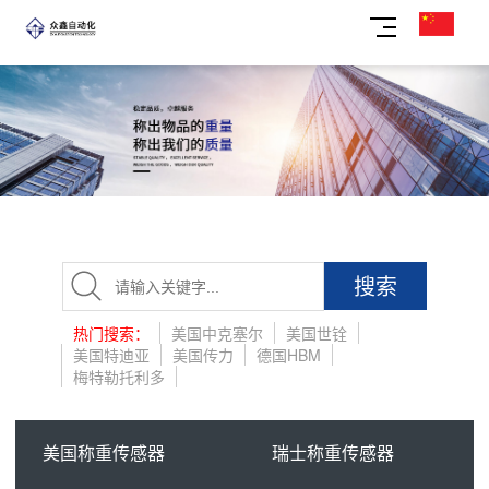
搜索
热门搜索：
美国中克塞尔
美国世铨
美国特迪亚
美国传力
德国HBM
梅特勒托利多
美国称重传感器
瑞士称重传感器