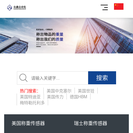
搜索
热门搜索：
美国中克塞尔
美国世铨
美国特迪亚
美国传力
德国HBM
梅特勒托利多
美国称重传感器
瑞士称重传感器