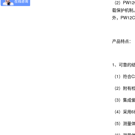
（2）PW
载保护机制
外，PW1
产品特点：
1、可靠的
（1）符合
（2）附有检
（3）集成
（4）采用
（5）测量
（6）测量