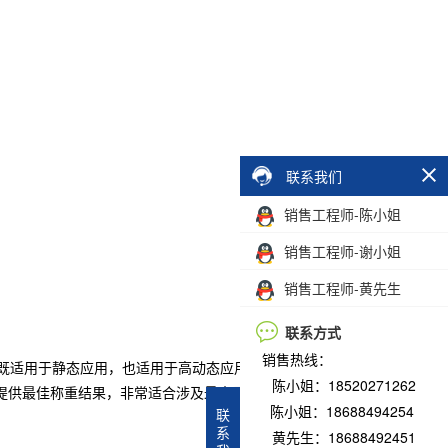
联系我们
销售工程师-陈小姐
销售工程师-谢小姐
销售工程师-黄先生
联系方式
销售热线：
。它既适用于静态应用，也适用于高动态应用，例如在检重机中、
陈小姐：18520271262
佳称重结果，非常适合涉及最大尺寸达 800 x 800 毫米
陈小姐：18688494254
联
系
黄先生：18688492451