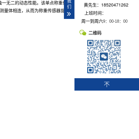
我
场上独一无二的动态性能。该单点称重传感器配备可单独调节的过
黄先生：18520471262
们
蔽层与测量体相连，从而为称重传感器提供最佳的电磁场防护。此
上班时间：
周一到周六
9：00-
18：00
二维码