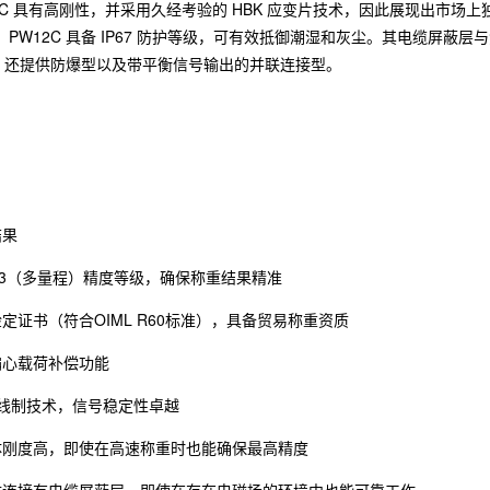
12C 具有高刚性，并采用久经考验的 HBK 应变片技术，因此展现出市
。PW12C 具备 IP67 防护等级，可有效抵御潮湿和灰尘。其电缆屏
2C 还提供防爆型以及带平衡信号输出的并联连接型。
结果
C3（多量程）精度等级，确保称重结果精准
定证书（符合OIML R60标准），具备贸易称重资质
偏心载荷补偿功能
6线制技术，信号稳定性卓越
体刚度高，即使在高速称重时也能确保最高精度
体连接有电缆屏蔽层，即使在存在电磁场的环境中也能可靠工作