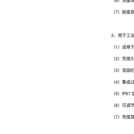
（7）刚度
2、用于工
（1）适用于最
（2）凭借
（3）坚固
（4）集成
（5）IP6
（6）可调
（7）凭借