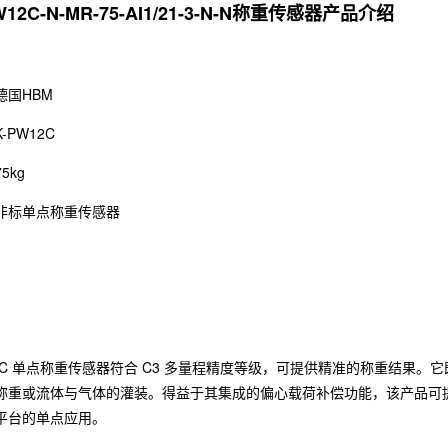
12C-N-MR-75-AI1/21-3-N-N称重传感器产品介绍
德国HBM
-PW12C
5kg
非标单点称重传感器
12C 单点称重传感器符合 C3 多量程精度等级，可提供精准的称重结果
称重或流体与气体的灌装。得益于其集成的偏心载荷补偿功能，该产品可提供最
平台的单点应用。