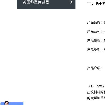
英国称重传感器
一、K-PW
产品品牌：
产品系列：K
产品量程：7
产品类型：
产品介绍：
（1）PW
建筑材料的
的大型称重