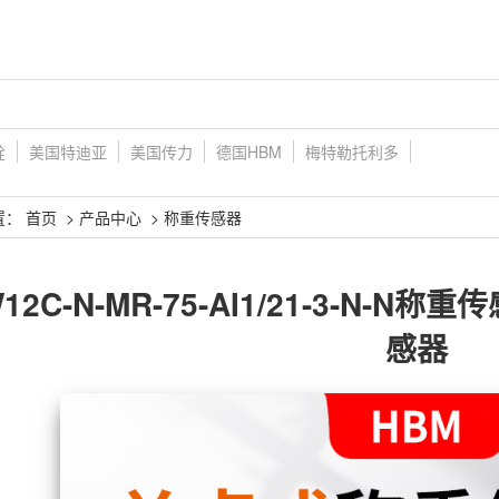
铨
美国特迪亚
美国传力
德国HBM
梅特勒托利多
置：
首页
>
产品中心
>
称重传感器
W12C-N-MR-75-AI1/21-3-N
感器