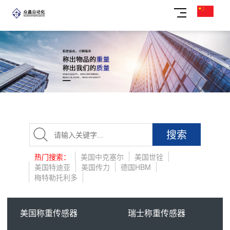
搜索
热门搜索：
美国中克塞尔
美国世铨
美国特迪亚
美国传力
德国HBM
梅特勒托利多
美国称重传感器
瑞士称重传感器