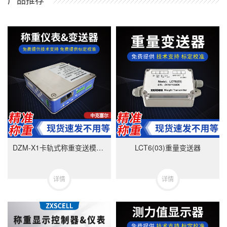
DZM-X1卡轨式称重变送模块-美国中克塞尔品牌
LCT6(03)重量变送器
详情
详情