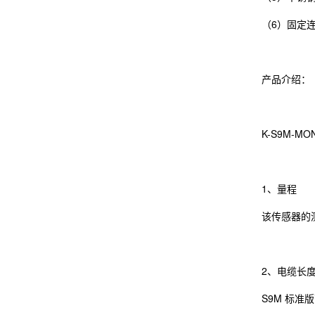
（6）固定
产品介绍：
K-S9M
1、量程
该传感器的测量
2、电缆长
S9M 标准