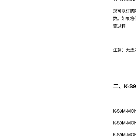
您可以订购
数。如果将传
置过程。
注意：无法为
二、K-
K-S9M-MO
K-S9M-MO
K-S9M-MO