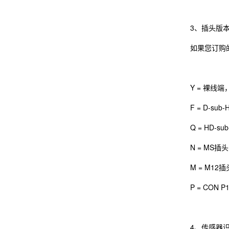
3、插头版
如果您订购
Y = 裸线
F = D-su
Q = HD-
N = MS
M = M12
P = CON
4、传感器