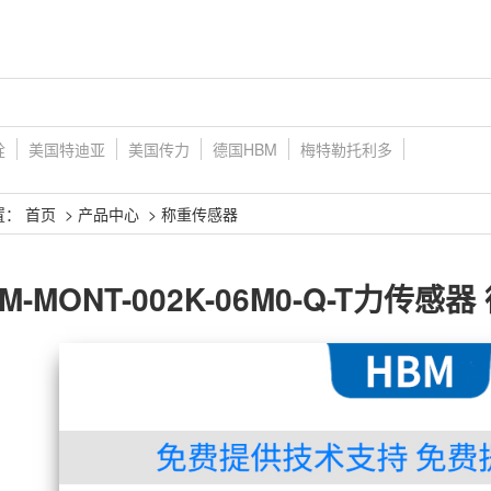
铨
美国特迪亚
美国传力
德国HBM
梅特勒托利多
置：
首页
>
产品中心
>
称重传感器
9M-MONT-002K-06M0-Q-T力