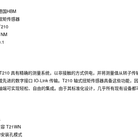
德国HBM
扭矩传感器
210
NM
.1
 T210 具有精确的测量系统，以非接触的方式供电，并将测量值从转子
先进的数字接口 IO-Link 传输。T210 轴式扭矩传感器具备这些
轴端可实现轻松、自由的集成。由于其标准化设计，几乎所有现有设备都可以
单
容 T21WN
的安装孔模式