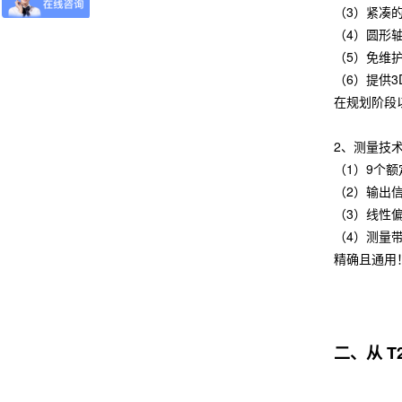
（3）紧凑
（4）圆形
（5）免维
（6）提供3
在规划阶段
2、测量技
（1）9个额定扭矩
（2）输出信号：
（3）线性偏差
（4）测量带
精确且通用
二、从 T