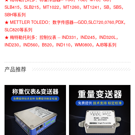
SLB415，SLB215，MT1022，MT1260，MT1241，SB，SBS，
SBH等系列
★ METTLER TOLEDO：数字传感器—GDD,SLC720,0760,PDX，
SLC820等系列
★ 梅特勒托利多：控制仪表 -- IND331，IND245，IND320L，
IND230，IND560，B520，IND110，WM0800，AJB等系列
产品推荐