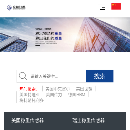
搜索
热门搜索：
美国中克塞尔
美国世铨
美国特迪亚
美国传力
德国HBM
梅特勒托利多
美国称重传感器
瑞士称重传感器