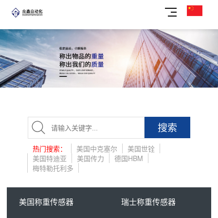
搜索
热门搜索：
美国中克塞尔
美国世铨
美国特迪亚
美国传力
德国HBM
梅特勒托利多
美国称重传感器
瑞士称重传感器