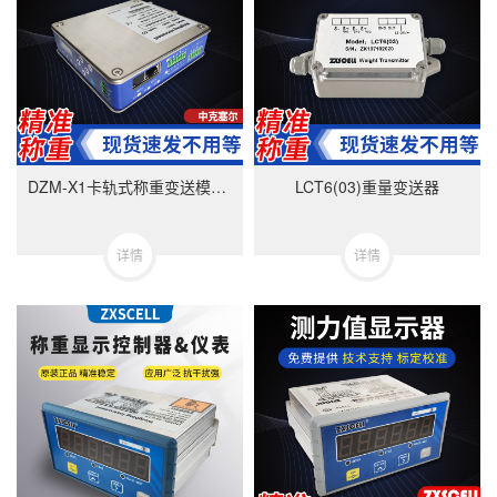
DZM-X1卡轨式称重变送模块-美国中克塞尔品牌
LCT6(03)重量变送器
详情
详情