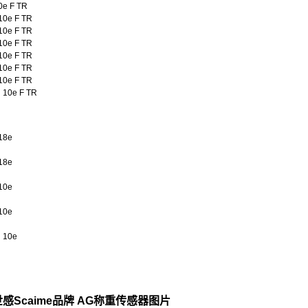
0e F TR
10e F TR
10e F TR
10e F TR
10e F TR
10e F TR
10e F TR
 10e F TR
18e
18e
10e
10e
 10e
感Scaime品牌 AG称重传感器图片