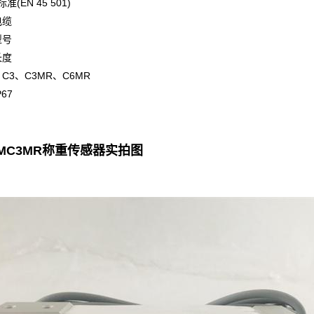
准(EN 45 501)
电缆
型号
长度
C3、C3MR、C6MR
67
4MC3MR称重传感器实拍图