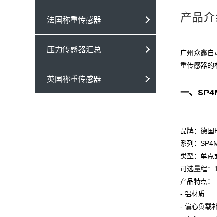
产品介
法国称重传感器
压力传感器汇总
广州众鑫自动
重传感器的材
英国称重传感器
一、SP4
品牌：
德国
系列：SP4
类型：
单点
可选量程：1kg
产品特点：
- 铝材质
- 偏心负载补偿